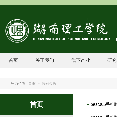
首页
关于我们
旗下产业
研究
当前位置:
首页
>
通知公告
首页
beat365