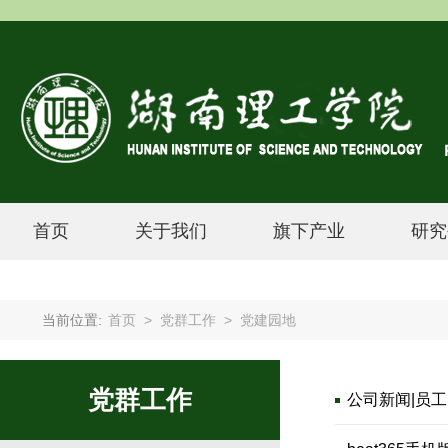
首页
关于我们
旗下产业
研究
当前位置:
首页
>
党群工作
>
党建园地
党群工作
公司新闻|员