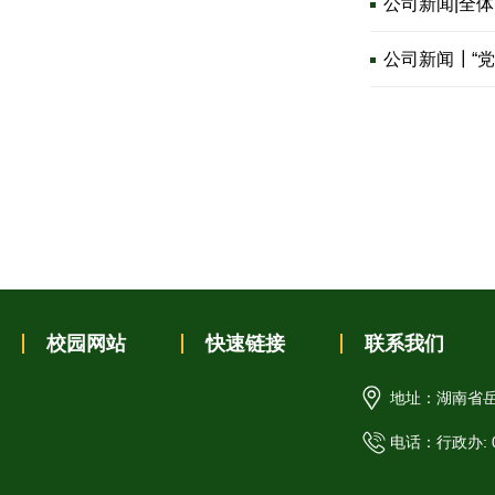
公司新闻|全
公司新闻┃“党
校园网站
快速链接
联系我们
地址：湖南省
电话：行政办: 07