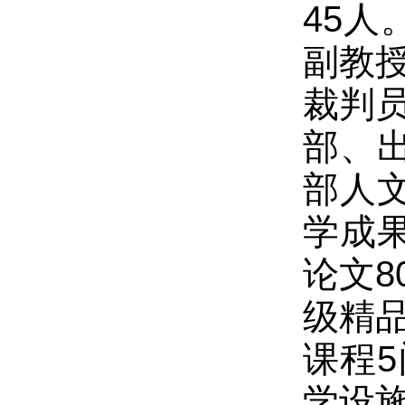
45人
副教授
裁判员
部、
部人
学成
论文8
级精
课程
学设