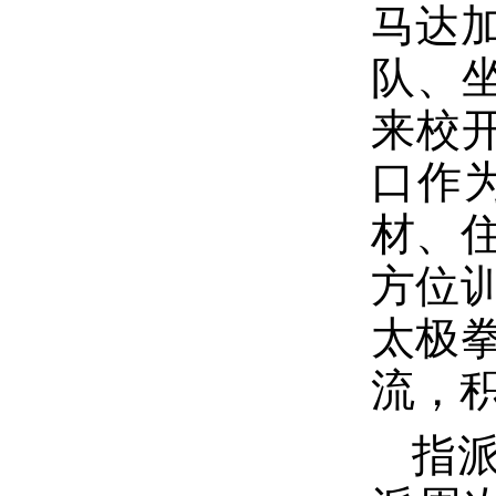
马达
队、
来校开
口作
材、
方位
太极
流，
指