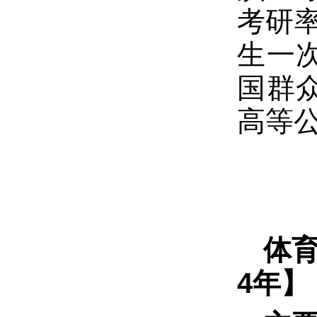
考研
生一
国群众
高等
体
4年
】