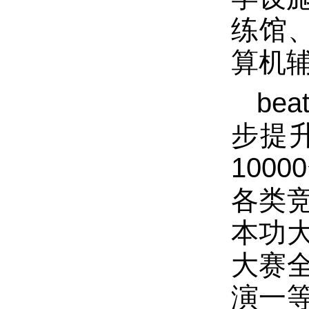
练馆
算机
be
步提
100
各类
本功
大赛
演一