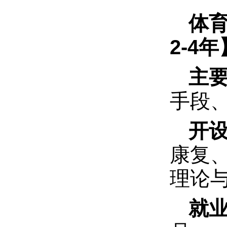
体育
2-4年
主
手段
开
康复
理论
就