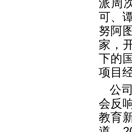
派周
可、
努阿
家，
下的
项目经
公
会反
教育
道。2