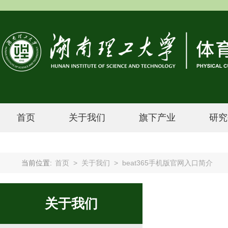
首页
关于我们
旗下产业
研究
当前位置:
首页
>
关于我们
>
beat365手机版官网入口简介
关于我们