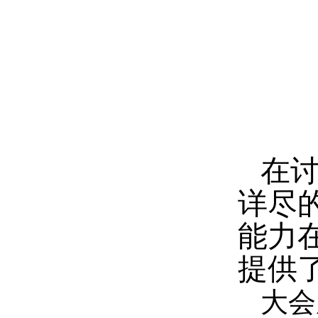
在
详尽
能力
提供
大会