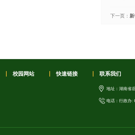
下一页：
新
校园网站
快速链接
联系我们
地址：湖南省岳
电话：行政办: 07