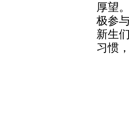
厚望
极参
新生
习惯