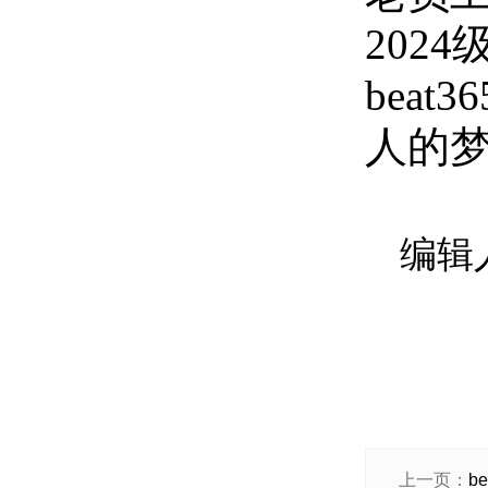
202
bea
人的
编辑
上一页：
b