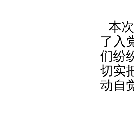
本
了入
们纷
切实
动自