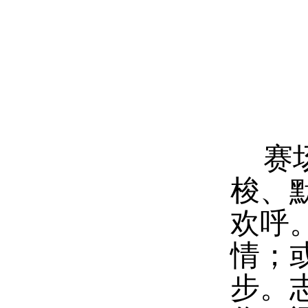
赛
梭、
欢呼
情；
步。