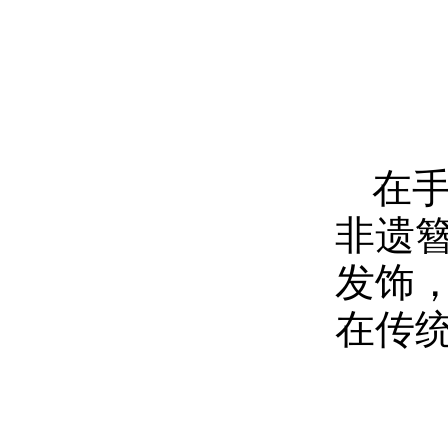
在
非遗
发饰
在传