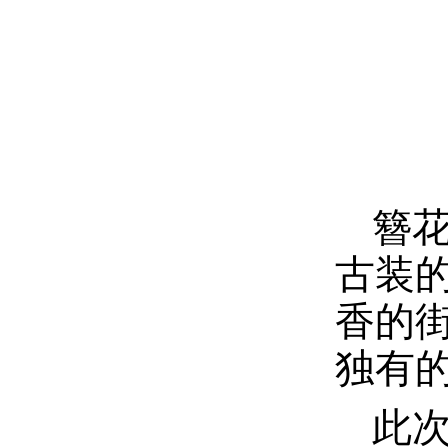
簪
古装
香的
独有
此