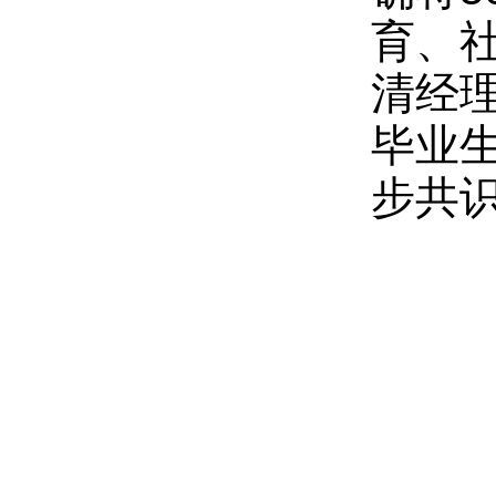
育、
清经
毕业
步共