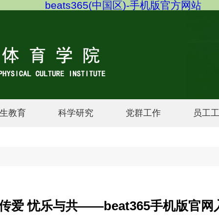
beats365(中国区)-手机版官方网站
生教育
科学研究
党群工作
员工
传爱 忧乐与共——beat365手机版官