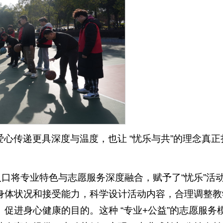
心传递更具深度与温度，也让 “忧乐与共”的理念真正
网入口将专业特色与志愿服务深度融合，赋予了“忧乐”活
身体状况和接受能力，科学设计活动内容，合理调整教
促进身心健康的目的。这种 “专业+公益”的志愿服务