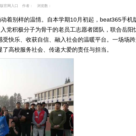
手机版官网入口
作者：
浏览数：
动着别样的温情。自本学期10月初起，beat365手机
、入党积极分子为骨干的老员工志愿者团队，联合岳阳
感受快乐、收获自信、融入社会的温暖平台。一场场跨
显了高校服务社会、传递大爱的责任与担当。