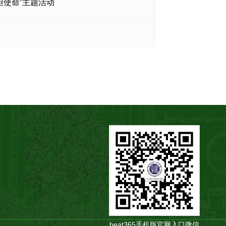
担使命”主题活动
beat365手机版官网入口微信