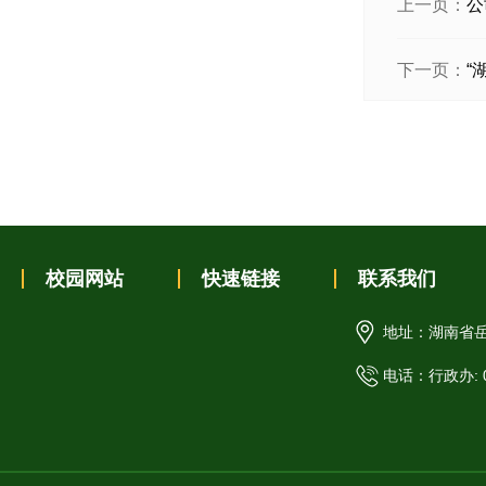
上一页：
公
下一页：
“
校园网站
快速链接
联系我们
地址：湖南省岳
电话：行政办: 07