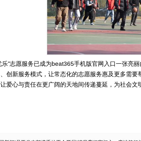
忧乐”志愿服务已成为beat365手机版官网入口一
容、创新服务模式，让常态化的志愿服务惠及更多需要
，让爱心与责任在更广阔的天地间传递蔓延，为社会文