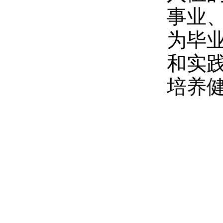
事业
为毕
和实
培养