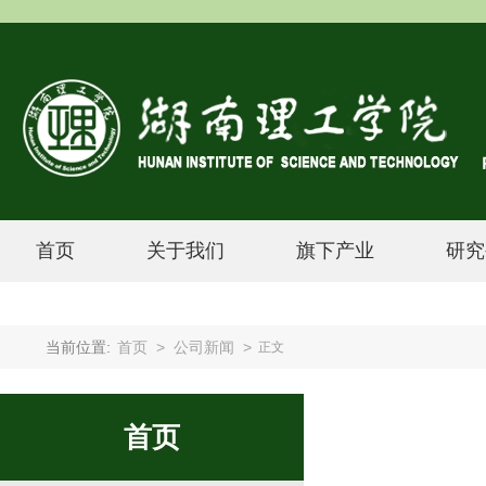
首页
关于我们
旗下产业
研究
当前位置:
首页
>
公司新闻
>
正文
首页