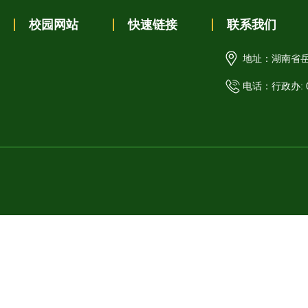
校园网站
快速链接
联系我们
地址：湖南省岳
电话：行政办: 07