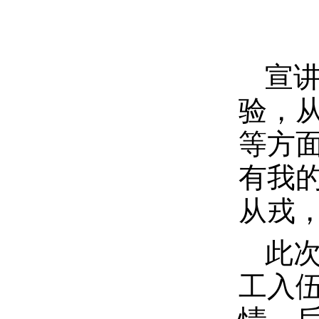
宣
验，
等方
有我
从戎，
此次
工入