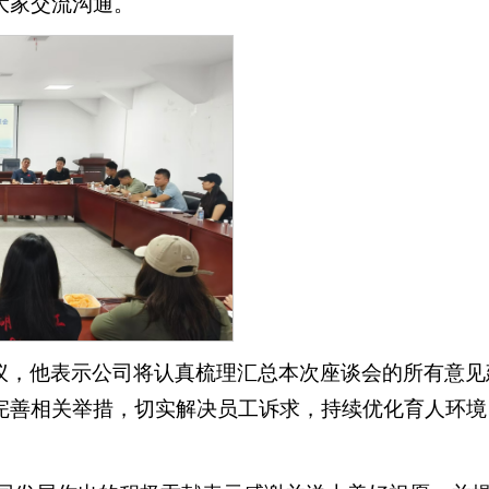
大家交流沟通。
议，他表示公司将认真梳理汇总本次座谈会的所有意见
完善相关举措，切实解决员工诉求，持续优化育人环境