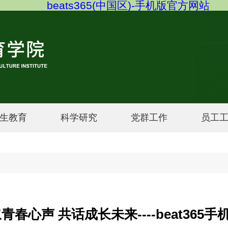
beats365(中国区)-手机版官方网站
生教育
科学研究
党群工作
员工
青春心声 共话成长未来----beat36