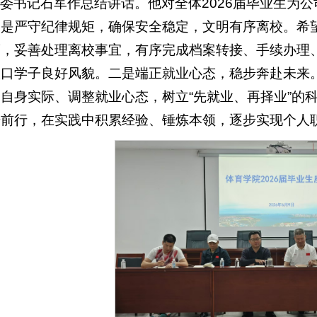
委书记石军作总结讲话。他对全体2026届毕业生为
一是严守纪律规矩，确保安全稳定，文明有序离校。希
，妥善处理离校事宜，有序完成档案转接、手续办理、宿
入口学子良好风貌。二是端正就业心态，稳步奔赴未来
自身实际、调整就业心态，树立“先就业、再择业”的
步前行，在实践中积累经验、锤炼本领，逐步实现个人