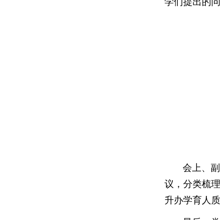
学们提出的
会上、
议，分类梳
升办学育人