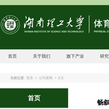
首页
关于我们
旗下产业
研究
当前位置:
首页
>
公司新闻
>
正文
首页
畅叙