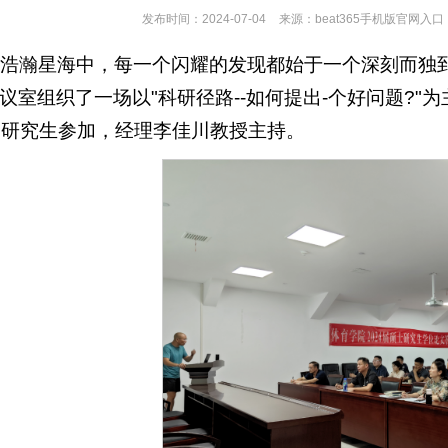
发布时间：2024-07-04
来源：beat365手机版官网入口
浩瀚星海中，每一个闪耀的发现都始于一个深刻而独
5会议室组织了一场以"科研径路--如何提出-个好问题?
和研究生参加，经理李佳川教授主持。