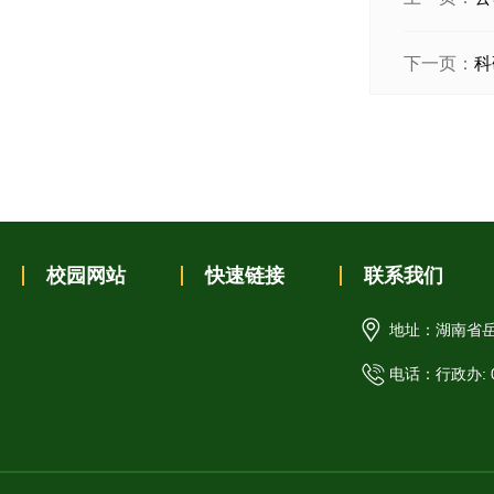
下一页：
科
校园网站
快速链接
联系我们
地址：湖南省岳
电话：行政办: 07