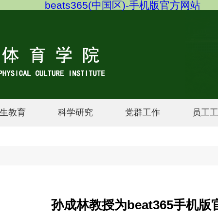
beats365(中国区)-手机版官方网站
生教育
科学研究
党群工作
员工
孙成林教授为beat365手机