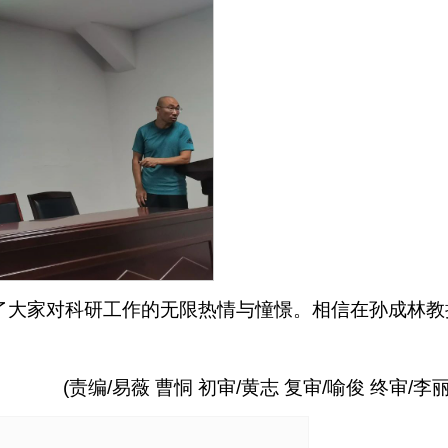
了大家对科研工作的无限热情与憧憬。相信在孙成林教
(责编/易薇 曹恫 初审/黄志 复审/喻俊 终审/李