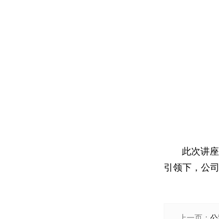
此次讲
引领下，公
上一页：
公