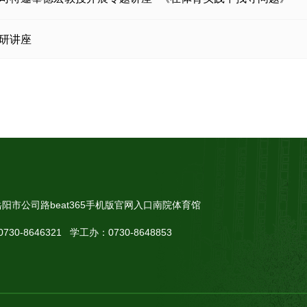
研讲座
阳市公司路beat365手机版官网入口南院体育馆
30-8646321 学工办：0730-8648853