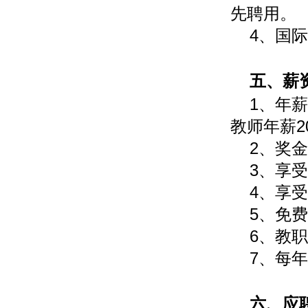
先聘用。
4、国
五、薪
1、年薪
教师年薪2
2、奖
3、享
4、享
5、免
6、教
7、每
六、应