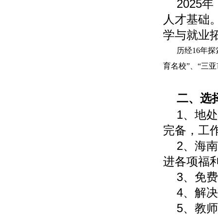
202
人才基础
学与就业
历经
16年
育名校”、“三
二、选
1、地
完备，工
2、海
进各项福
3、免
4、解
5、教