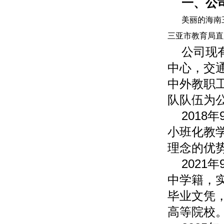
一、公
美丽的海南
三亚市教育局直
公司现
中心，交
中外教职
队队伍为
201
小班化教
理念的优
202
中学籍，
毕业文凭
高等院校