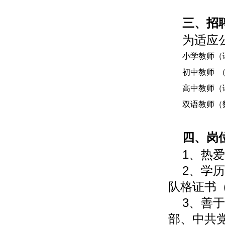
三、招
为适应
小学教师（
初中教师
高中教师（
双语教师（
四、岗
1、热
2、学
队格证书
3、善
部、中共