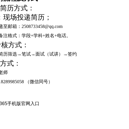
递简历方式：
：现场投递简历；
递至邮箱：
2508733458@qq.com
备注格式：学段
+学科+姓名+电话。
核方式：
简历筛选→笔试→面试（试讲）→签约
系方式：
老师
18289985058 （微信同号）
t365手机版官网入口