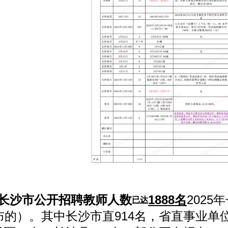
5年长沙市公开招聘教师人数
1888名
202
已达
布的）。其中长沙市直914名，省直事业单