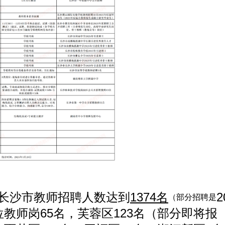
5年长沙市教师招聘人数达到
1374名
2
（部分招聘是
位教师岗65名，芙蓉区123名（部分即将报