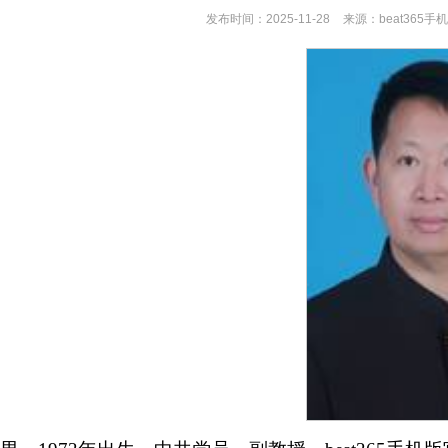
发布时间：2025-11-28
来源：beat365