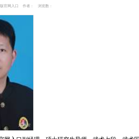
手机版官网入口
作者：
浏览数：