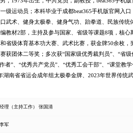
，男，
1973年出生，中共党员，副教授，beat365
级运动员；本科毕业于成都beat365手机版官网入口，研
入口武术、健身太极拳、健身气功、跆拳道、民族传统
编教材2部，主持及参与国家、省级等课题8项，核心期
和省级体育基本功大赛、武术比赛，获金牌50余枚，奖
赛获团体二等奖；多次获“国家级优秀裁判员”、“省级优秀
工作者”、“优秀共产党员”、“优秀工会干部”、“课堂教
22年湖南省省运会成年组太极拳金牌、2023年世界传
经理（主持工作） 张国清
李军