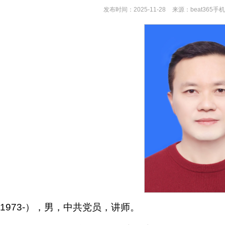
发布时间：2025-11-28
来源：beat365
1973-），男，中共党员，讲师。