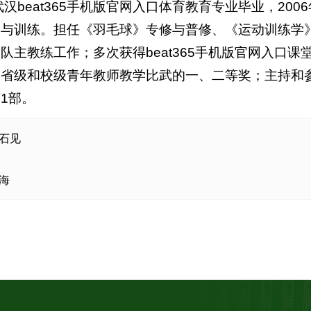
年武汉beat365手机版官网入口体育教育专业毕业，2
与训练。担任《羽毛球》专修与普修、《运动训练学》、
队主教练工作；多次获得beat365手机版官网入口
省级和校级青年教师教学比武的一、二等奖；主持和参
1部。
石见
海