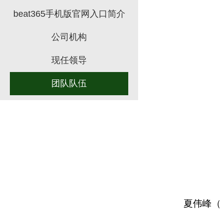
beat365手机版官网入口简介
公司机构
现任领导
团队队伍
夏伟峰（