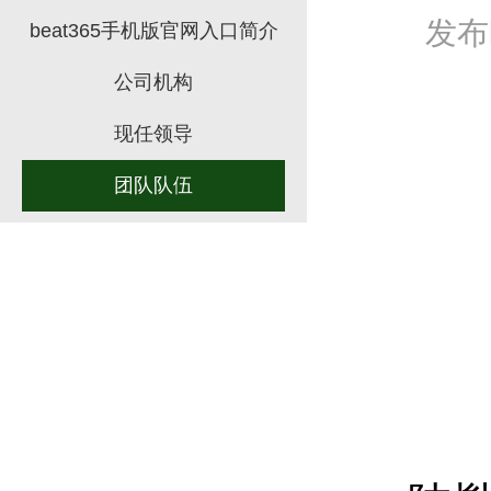
发布时
beat365手机版官网入口简介
公司机构
现任领导
团队队伍