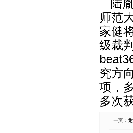
陆胤
师范大
家健
级裁
bea
究方
项，
多次
上一页：
龙