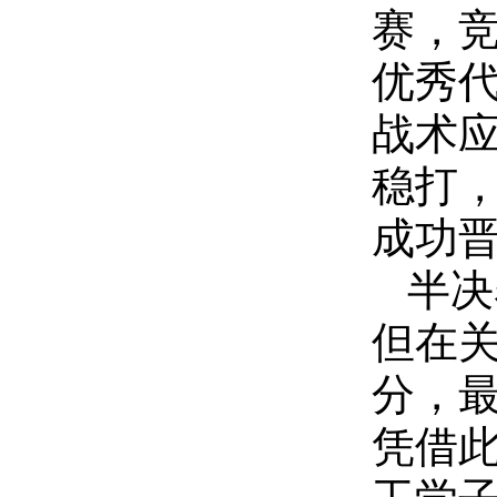
赛，竞
优秀
战术
稳打
成功
半决
但在
分，
凭借