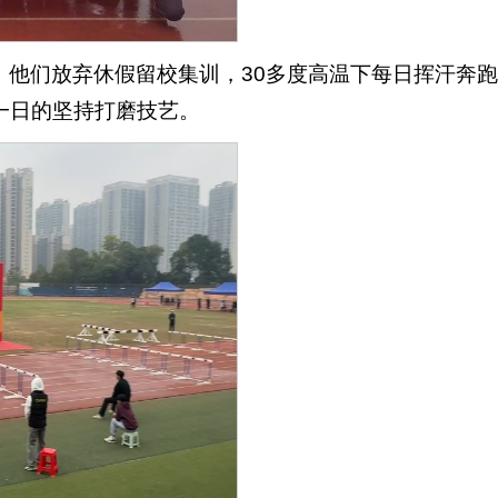
，他们放弃休假留校集训，30多度高温下每日挥汗奔
一日的坚持打磨技艺。