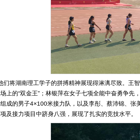
们将湖南理工学子的拼搏精神展现得淋漓尽致。王智勇表
场上的“双金王”；林银萍在女子七项全能中奋勇争先
组成的男子4×100米接力队，以及李彤、蔡沛锦、张
单项及接力项目中跻身八强，展现了扎实的竞技水平。