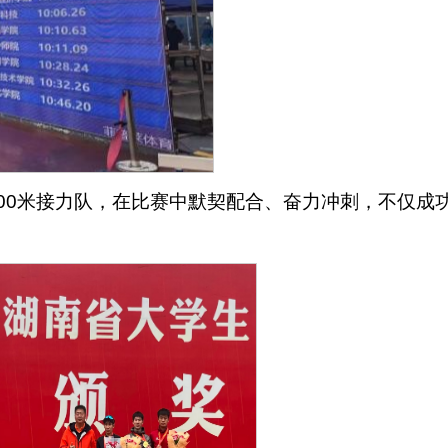
00米接力队，在比赛中默契配合、奋力冲刺，不仅成