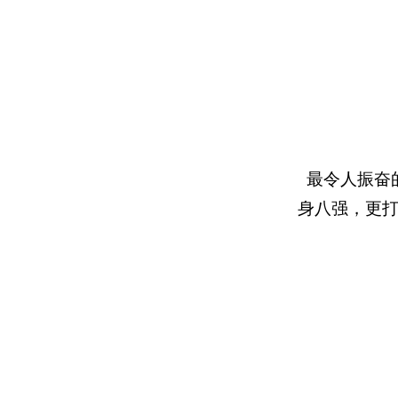
最令人振奋的
身八强，更打