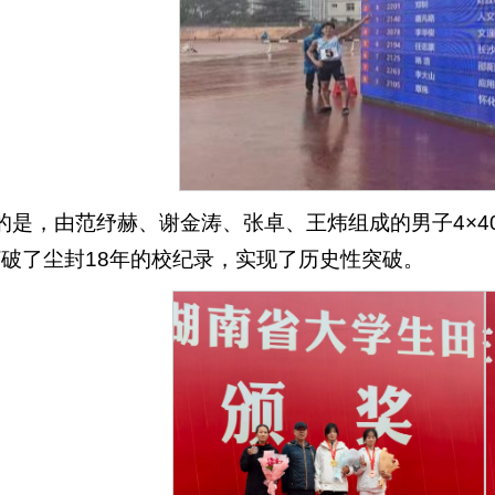
是，由范纾赫、谢金涛、张卓、王炜组成的男子4×4
破了尘封18年的校纪录，实现了历史性突破。