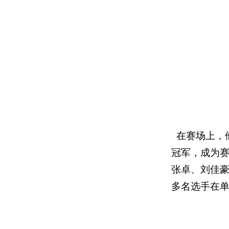
在赛场上，他
冠军，成为赛
张卓、刘佳豪
多名选手在