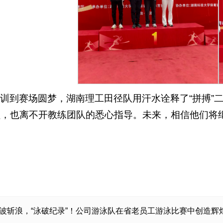
训到赛场圆梦，湖南理工田径队用汗水诠释了“拼搏”
员，也离不开教练团队的悉心指导。未来，相信他们将
波斩浪，“泳破纪录”！公司游泳队在省老员工游泳比赛中创造辉