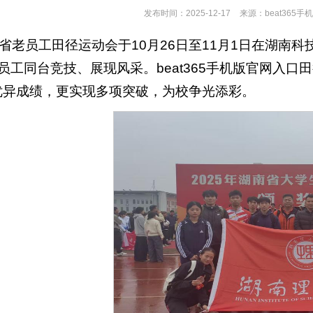
发布时间：2025-12-17
来源：beat365
南省老员工田径运动会于10月26日至11月1日在湖南
名员工同台竞技、展现风采。beat365手机版官网
优异成绩，更实现多项突破，为校争光添彩。