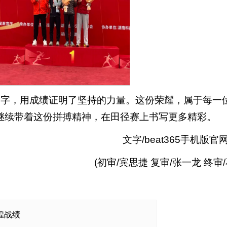
二字，用成绩证明了坚持的力量。这份荣耀，属于每一
继续带着这份拼搏精神，在田径赛上书写更多精彩。
文字/beat365手机版官
(初审/宾思捷 复审/张一龙 终审/
煌战绩