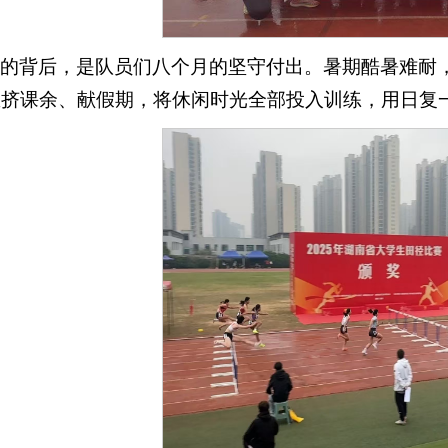
的背后，是队员们八个月的坚守付出。暑期酷暑难耐
里挤课余、献假期，将休闲时光全部投入训练，用日复