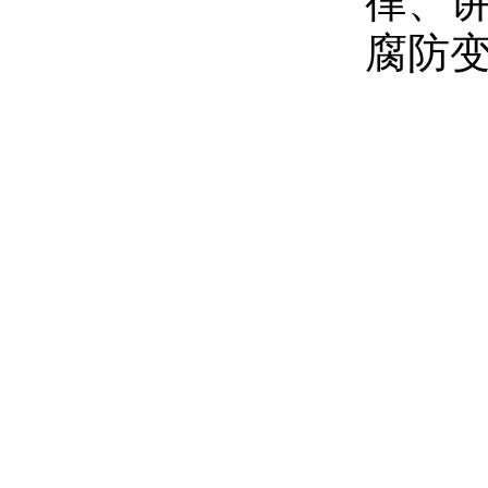
律、讲
腐防