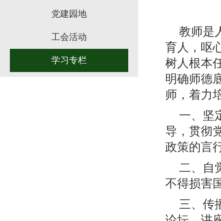
党建园地
教师是
工会活动
育人，呕
学习专栏
树人根本
明确师德
师，着力
一、坚
导，贯彻
政策的言
二、自
不得损害
三、传
论坛、讲