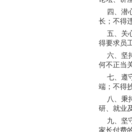
四、潜
长；不得
五、关
得要求员
六、坚
何不正当
七、遵
端；不得
八、秉
研、就业
九、坚
家长付费