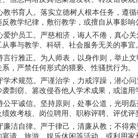
心教书育人。落实立德树人根本任务，遵循
违反教学纪律，敷衍教学，或擅自从事影响
心爱护员工。严慈相济，诲人不倦，真心关
工从事与教学、科研、社会服务无关的事宜
持言行雅正。为人师表，以身作则，举止文
关系，严禁任何形式的猥亵、性骚扰行为。
守学术规范。严谨治学，力戒浮躁，潜心问
抄袭剽窃、篡改侵吞他人学术成果，或滥用
持公平诚信。坚持原则，处事公道，光明磊
及绩效考核、岗位聘用、职称评聘、评优评
守廉洁自律。严于律己，清廉从教；不得索
的宴请、旅游、娱乐休闲等活动，或利用家