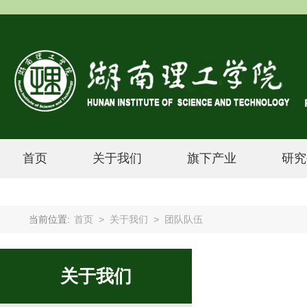
首页
关于我们
旗下产业
研究
当前位置:
首页
>
关于我们
>
团队队伍
关于我们