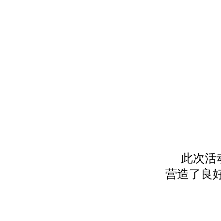
此次活
营造了良