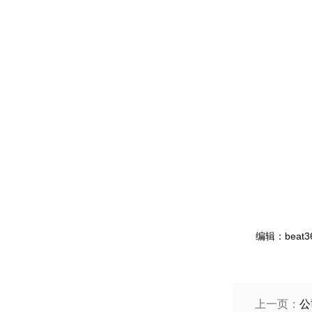
编辑：beat
上一页：
公