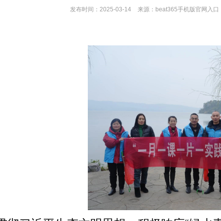
发布时间：2025-03-14
来源：beat365手机版官网入口