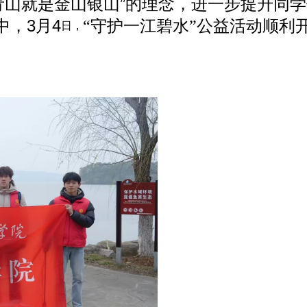
青山就是金山银山”的理念，进一步提升同
中，
3
4
月
“守护一江碧水”公益活动顺利
日，