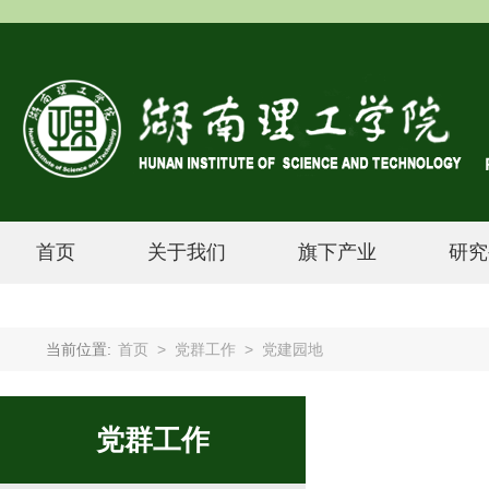
首页
关于我们
旗下产业
研究
当前位置:
首页
>
党群工作
>
党建园地
党群工作