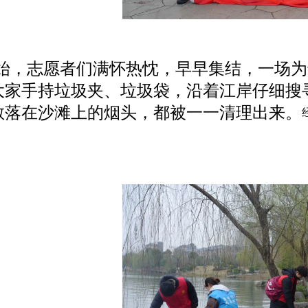
始，志愿者们满怀热忱，早早集结，一场为
大家手持垃圾夹、垃圾袋，沿着江岸仔细搜
散落在沙滩上的烟头，都被一一清理出来。