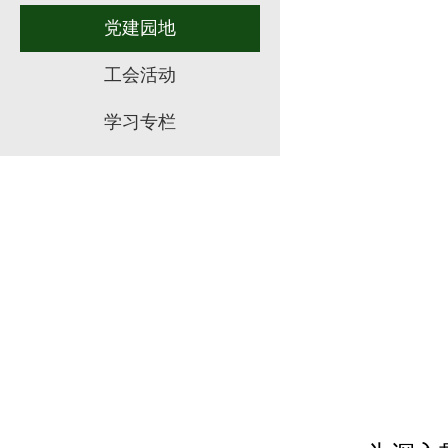
党建园地
工会活动
学习专栏