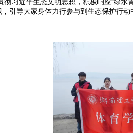
“绿水
贯彻习近平生态文明思想，积极响应
识，引导大家身体力行参与到生态保护行动