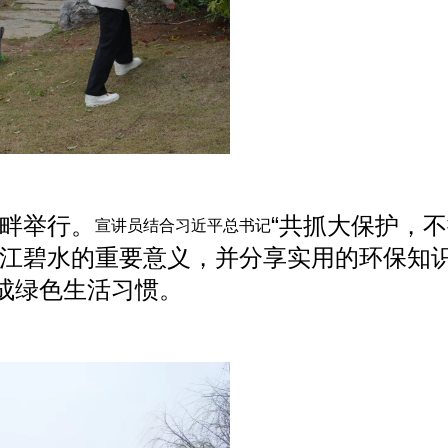
畔举行。
“共抓大保护，
宣讲员结合习近平总书记
一江碧水的重要意义，并分享实用的环保知
成绿色生活习惯。