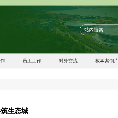
工作
员工工作
对外交流
教学案例
共筑生态城