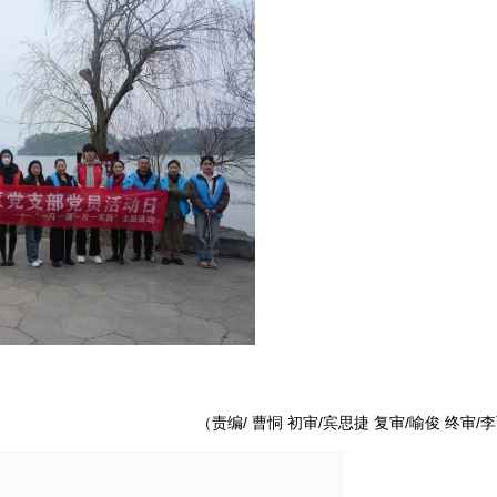
（责编/ 曹恫 初审
/
宾思捷 复审
/
喻俊 终审
/
李