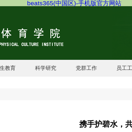
beats365(中国区)-手机版官方网站
生教育
科学研究
党群工作
员工
携手护碧水，