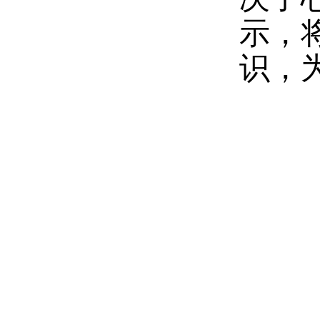
示，
识，