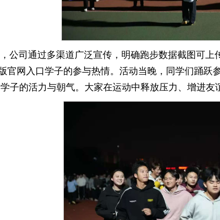
期，公司通过多渠道广泛宣传，明确跑步数据截图可上
5手机版官网入口学子的参与热情。活动当晚，同学们踊跃参
口学子的活力与朝气。大家在运动中释放压力、增进友