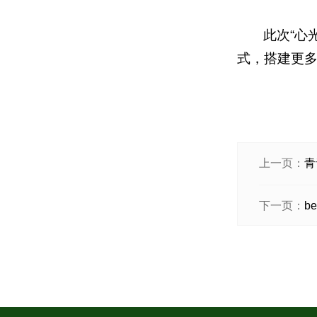
此次“心
式，搭建更
上一页：
青
下一页：
b