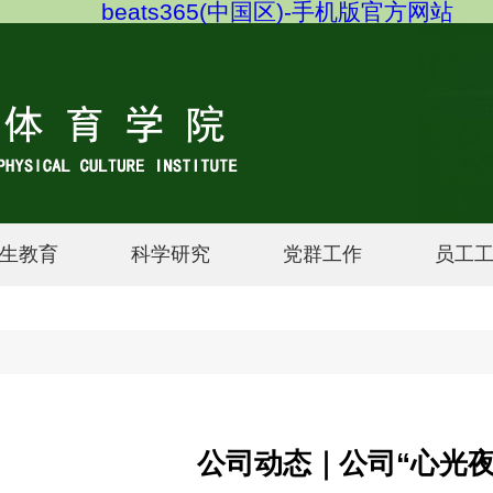
beats365(中国区)-手机版官方网站
生教育
科学研究
党群工作
员工
公司动态｜公司“心光