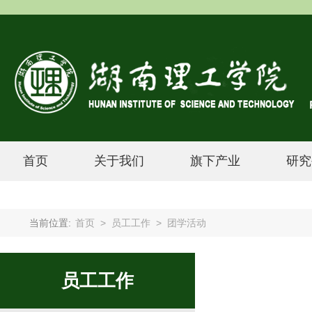
首页
关于我们
旗下产业
研究
当前位置:
首页
>
员工工作
>
团学活动
员工工作