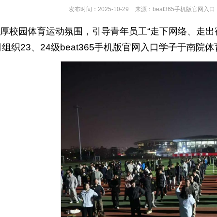
发布时间：2025-10-29
来源：beat365手机版官网入口
厚校园体育运动氛围，引导青年员工“走下网络、走出
司组织23、24级beat365手机版官网入口学子于南院