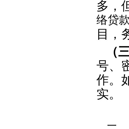
多，
络贷款
目，
（
号、
作。
实。