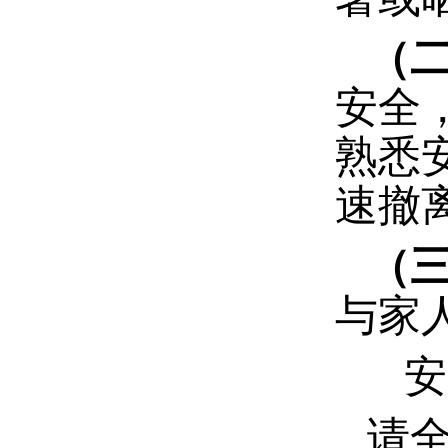
（
安全
熟悉
速撤
（
与家
安
请