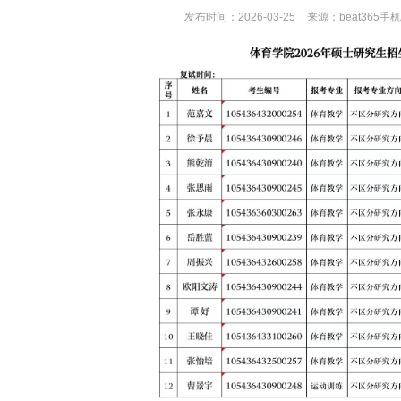
发布时间：2026-03-25
来源：beat365