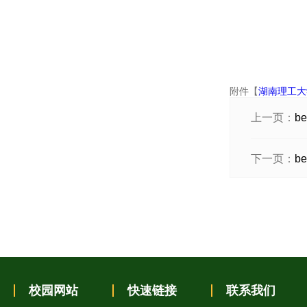
附件【
湖南理工大学
上一页：
b
下一页：
b
校园网站
快速链接
联系我们