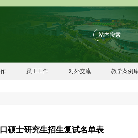
工作
员工工作
对外交流
教学案例
网入口硕士研究生招生复试名单表