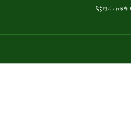
电话：行政办: 07