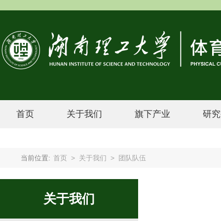
首页
关于我们
旗下产业
研究
当前位置:
首页
>
关于我们
>
团队队伍
关于我们