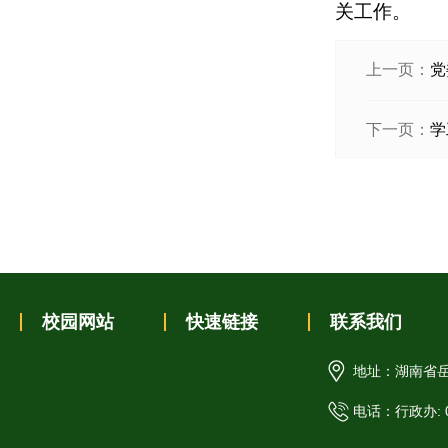
关工作。
上一页：
党
下一页：
学
校园网站
快速链接
联系我们
地址：湖南省岳
电话：行政办: 07