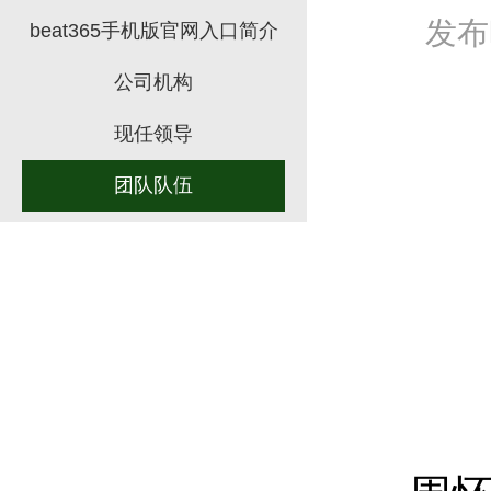
发布时
beat365手机版官网入口简介
公司机构
现任领导
团队队伍