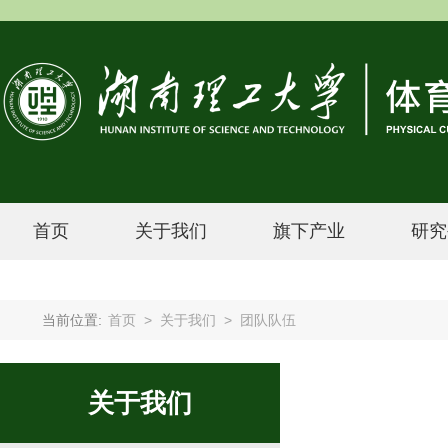
首页
关于我们
旗下产业
研究
当前位置:
首页
>
关于我们
>
团队队伍
关于我们