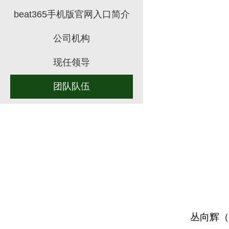
beat365手机版官网入口简介
公司机构
现任领导
团队队伍
丛向辉（