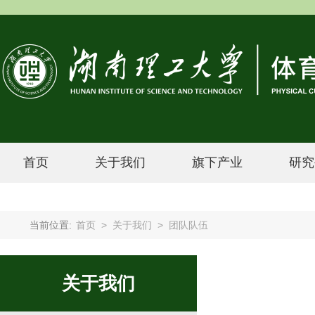
首页
关于我们
旗下产业
研究
当前位置:
首页
>
关于我们
>
团队队伍
关于我们